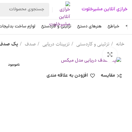
خرازی آنلاین مشیرخلوت
خیاطی
هنرهای دستی
تزئینی و کاردستی
لوازم ساخت بدلیجات
خانه
تزئینی و کاردستی
تزیینات دریایی
صدف
پک صدف 
بزرگنمایی تصویر
ناموجود
مقایسه
افزودن به علاقه مندی