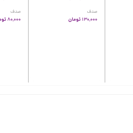
صدف
صدف
تومان
توم
80,000
130,000