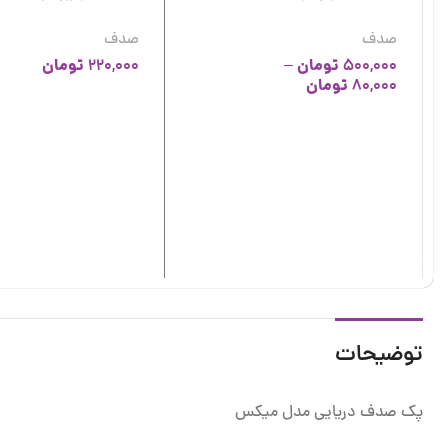
صدف
صدف
تومان
تومان
220,000
–
500,000
تومان
80,000
توضیحات
پک صدف دریایی مدل میکس