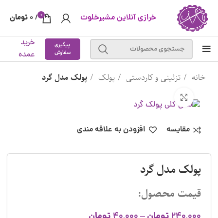
0
خرازی آنلاین مشیرخلوت
تومان
0
/
خرید
پیگیری
سفارش
عمده
خانه
تزئینی و کاردستی
پولک
پولک مدل گرد
بزرگنمایی تصویر
مقایسه
افزودن به علاقه مندی
پولک مدل گرد
قیمت محصول:
تومان
تومان
40,000
–
240,000