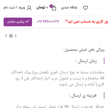
0
تومان
علاقه مندی
0
ورود / ثبت نام
09194600138
پیگیری سفارش
ویژگی های اصلی محصول:
زمان ارسال :
سفارشات بسته به نوع ارسال، فوری (همان روز) پیک (حداکثر
48 ساعته) و یا پست و تحویل درب انبار (حداکثر طی 3 روز
کاری) آماده و ارسال می شوند.
هزینه ی ارسال :
حداقل هزینه ی ارسال 99 هزار تومان است. این مبلغ برای