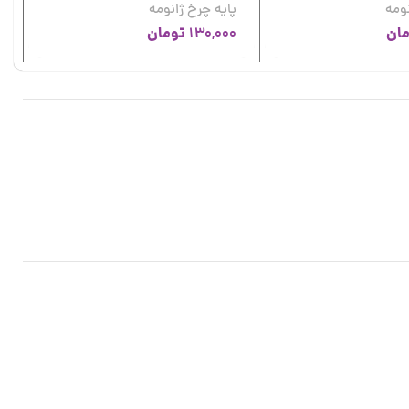
نومه
پایه چرخ ژانومه
پ
مان
تومان
0
130,000