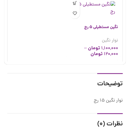
نگین مستطیلی 5 رج
نوار نگین
تومان
–
1,100,000
تومان
120,000
توضیحات
نوار نگین 15 رج
نظرات (0)