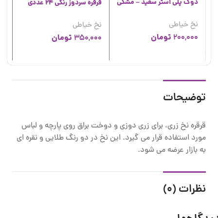
دوک پلی استر سفید – مشکی
قرقره سردوز رنگی 24 عددی
قر
نخ خیاطی
نخ خیاطی
نخ
تومان
200,000
تومان
00
350,000
00
توضیحات
قرقره نخ زری، برای زری دوزی و دوخت براق روی پارچه و لباس
مورد استفاده قرار می گیرد. این نخ در دو رنگ طلایی و نقره ای
به بازار عرضه می شود.
نظرات (0)