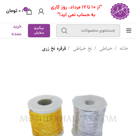
"از 10 تا 12 مرداد، روز کاری
0
تومان
0
/
به حساب نمی آید!"
خرید
پیگیری
سفارش
عمده
خانه
خیاطی
نخ خیاطی
قرقره نخ زری