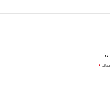
تی”
ه‌اند
*