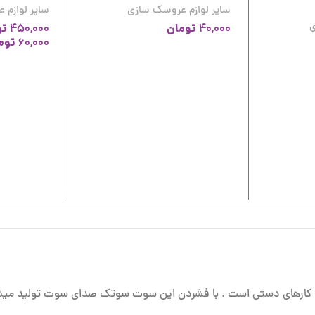
سایر لوازم عروسک سازی
سایر لوازم
ی
تومان
تو
450,000
40,000
توم
60,000
کارهای دستی است . با فشردن این سوت سوتک صدای سوت تولید میش