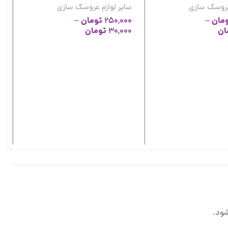
 عروسک سازی
سایر لوازم عروسک سازی
مان
تومان
–
250,000
–
ان
تومان
30,000
ک
س
0
ود.