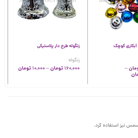
 آبکاری کوچک
زنگوله طرح دار پلاستیکی
ز
زنگوله
ز
مان
تومان
تومان
0
10,000
–
160,000
–
ان
0
یسمس نیز استفاده کرد.