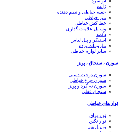
اتو سرد
ژانت
جعبه خیاطی و نظم دهنده
متر خیاطی
خط کش خیاطی
وسایل علامت گذاری
دکمه
استیکر و پنل لباس
ملزومات پرده
سایر لوازم خیاطی
سوزن ، سنجاق ، پونز
سوزن دوخت دستی
سوزن چرخ خیاطی
سوزن ته گرد و پونز
سنجاق قفلی
نوار های خیاطی
نوار یراق
نوار نگین
نوار اریب