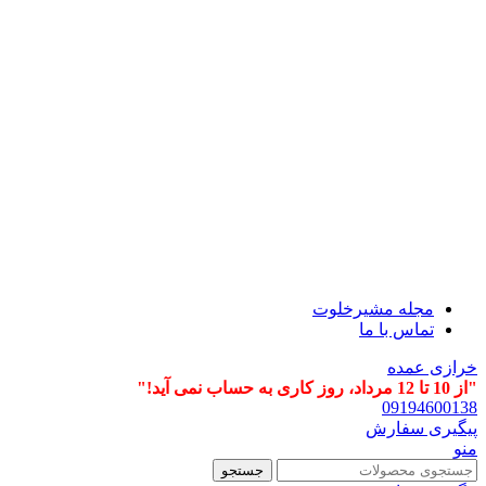
مجله مشیرخلوت
تماس با ما
خرازی عمده
"از 10 تا 12 مرداد، روز کاری به حساب نمی آید!"
09194600138
پیگیری سفارش
منو
جستجو