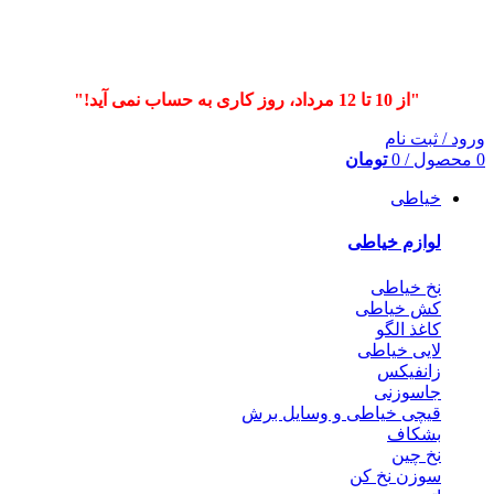
"از 10 تا 12 مرداد، روز کاری به حساب نمی آید!"
ورود / ثبت نام
0
محصول
/
0
تومان
خیاطی
لوازم خیاطی
نخ خیاطی
کش خیاطی
کاغذ الگو
لایی خیاطی
زانفیکس
جاسوزنی
قیچی خیاطی و وسایل برش
بشکاف
نخ چین
سوزن نخ کن