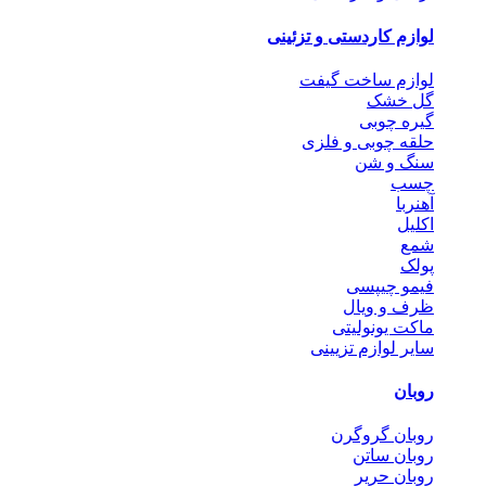
لوازم کاردستی و تزئینی
لوازم ساخت گیفت
گل خشک
گیره چوبی
حلقه چوبی و فلزی
سنگ و شن
چسب
آهنربا
اکلیل
شمع
پولک
فیمو چیپسی
ظرف و ویال
ماکت یونولیتی
سایر لوازم تزیینی
روبان
روبان گروگرن
روبان ساتن
روبان حریر