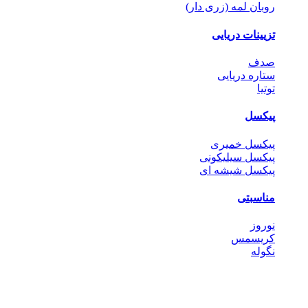
روبان لمه (زری دار)
تزیینات دریایی
صدف
ستاره دریایی
توتیا
پیکسل
پیکسل خمیری
پیکسل سیلیکونی
پیکسل شیشه ای
مناسبتی
نوروز
کریسمس
نگوله