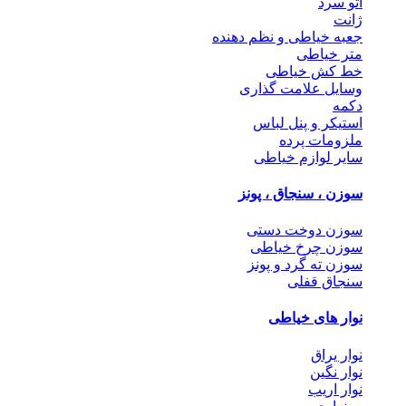
اتو سرد
ژانت
جعبه خیاطی و نظم دهنده
متر خیاطی
خط کش خیاطی
وسایل علامت گذاری
دکمه
استیکر و پنل لباس
ملزومات پرده
سایر لوازم خیاطی
سوزن ، سنجاق ، پونز
سوزن دوخت دستی
سوزن چرخ خیاطی
سوزن ته گرد و پونز
سنجاق قفلی
نوار های خیاطی
نوار یراق
نوار نگین
نوار اریب