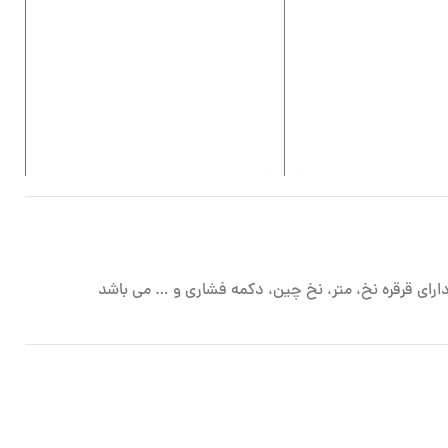
ج
ج
0
ارای قرقره نخ، متر، نخ چین، دکمه فشاری و … می باشد