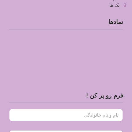
پک ها
نمادها
فرم رو پر کن !
ن
ا
م
و