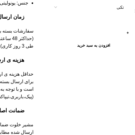
جنس: یونولیتی
زمان ارسال
سفارشات بسته به
(حداکثر 
افزودن به سبد خرید
طی 3 روز کاری) آماده و ارسال می شوند.
هزینه ی ار
برای ارسال بسته
است و با توجه به 
(پیک،باربری،تیپاکس
ضمانت اصال
مشیر خلوت ضمان
ارسال شده مطابق