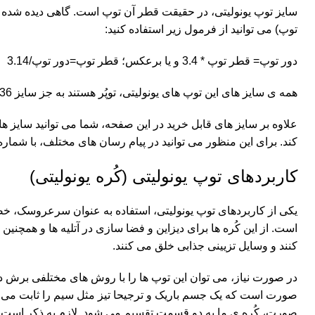
سایز توپ یونولیتی، در حقیقت قطر آن توپ است. گاهی دیده شده ک
توپ) می توانید از فرمول زیر استفاده کنید:
دور توپ= قطر توپ * 3.4 و یا برعکس؛ قطر توپ=دور توپ/3.14
همه ی سایز های این توپ های یونولیتی، توپُر هستند به جز سایز 36 که داخل آن خالی است و از دو نیم کره ی توخالی که روی هم بسته می شوند تشکیل شده است.
علاوه بر سایز های قابل خرید در این صفحه، شما می توانید سایز ها
کند. برای این منظور می توانید در پیام رسان های مختلف، با شماره ی 09194600138 در تماس 
کاربردهای توپ یونولیتی (کُره یونولیتی)
یکی از کاربردهای توپ یونولیتی، استفاده به عنوان سرعروسک
است. از این کُره ها برای دیزاین و فضا سازی در آتلیه ها و همچنی
کنند و وسایل تزیینی جذابی خلق می کنند.
در صورت نیاز، می توان این توپ ها را با روش های مختلفی برش 
صورت است که یک جسم باریک و ترجیحا تیز مثل سیم را ثابت می کن
صورت، کُره ی ما به دو قسمت تقسیم می شود. لازم به ذکر است که 