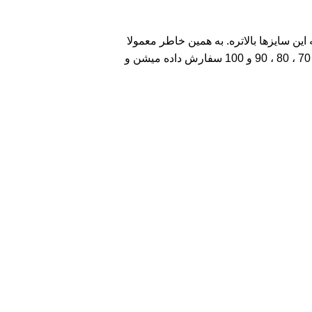
ن سایزها بالاتره. به همین خاطر معمولا
کسی سایز 30 سانتی و 40 سانتی که سایز نزدیکش موجوده رو سفارش نمیده. معمولا کره یونولیتی قطرهای 50 ، 60 ، 70 ، 80 ، 90 و 100 سفارش داده میشن و