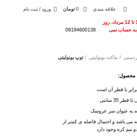
0
علاقه مندی
0
تومان
ورود / ثبت نام
"از 10 تا 12 مرداد، روز
به حساب نمی
09194600138
پیگیری سفارش
اردستی
ماکت یونولیتی
توپ یونولیتی
 محصول:
ابر با قطر آن است
ه به عنوان سر عروسک
، دو تکه می باشد و احتمال فاصله ی کمتر از
و نیم کره وجود دارد