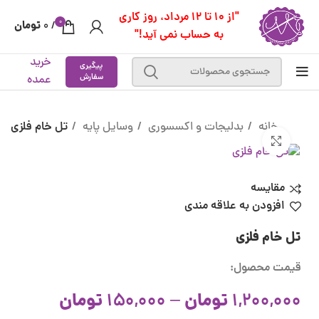
"از 10 تا 12 مرداد، روز کاری
0
تومان
0
/
به حساب نمی آید!"
خرید
پیگیری
سفارش
عمده
خانه
بدلیجات و اکسسوری
وسایل پایه
تل خام فلزی
بزرگنمایی تصویر
مقایسه
افزودن به علاقه مندی
تل خام فلزی
قیمت محصول:
تومان
تومان
150,000
–
1,200,000