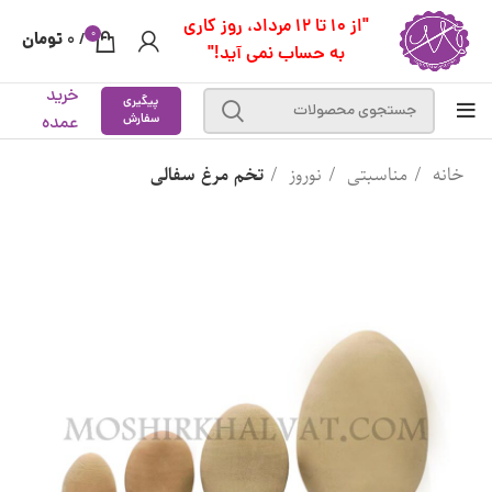
"از 10 تا 12 مرداد، روز کاری
0
تومان
0
/
به حساب نمی آید!"
خرید
پیگیری
سفارش
عمده
خانه
مناسبتی
نوروز
تخم مرغ سفالی