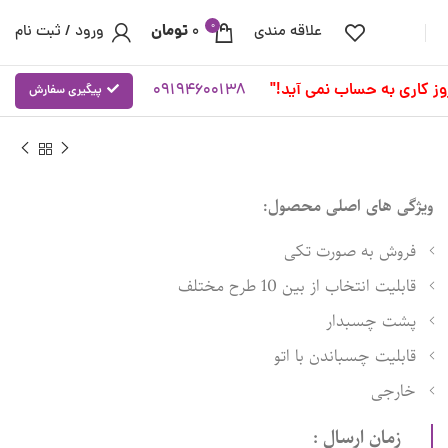
0
تومان
علاقه مندی
0
ورود / ثبت نام
09194600138
پیگیری سفارش
ویژگی های اصلی محصول:
فروش به صورت تکی
قابلیت انتخاب از بین 10 طرح مختلف
پشت چسبدار
قابلیت چسباندن با اتو
خارجی
زمان ارسال :