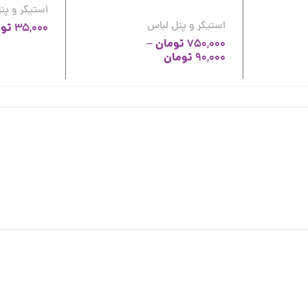
استیکر و پن
استیکر و پنل لباس
تو
35,000
تومان
–
750,000
تومان
90,000