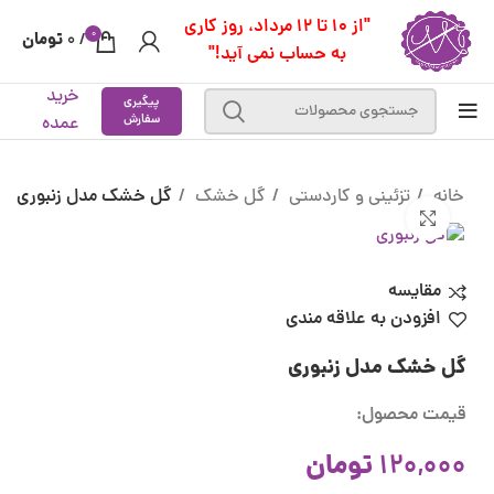
"از 10 تا 12 مرداد، روز کاری
0
تومان
0
/
به حساب نمی آید!"
خرید
پیگیری
سفارش
عمده
خانه
تزئینی و کاردستی
گل خشک
گل خشک مدل زنبوری
بزرگنمایی تصویر
مقایسه
افزودن به علاقه مندی
گل خشک مدل زنبوری
قیمت محصول:
تومان
120,000