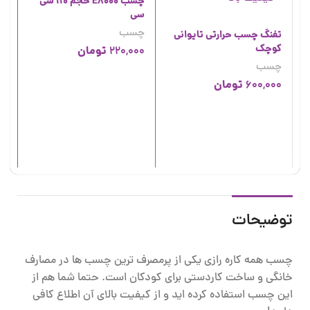
چسب E8000 حجم 110 سی
سی
چسب
تفنگ چسب حرارتی تایوانی
کوچک
تومان
220,000
چسب
تومان
600,000
چس
چ
00
توضیحات
چسب همه کاره رازی یکی از پرمصرف ترین چسب ها در مصارف
خانگی و ساخت کاردستی برای کودکان است. حتما شما هم از
این چسب استفاده کرده اید و از کیفیت بالای آن اطلاع کافی