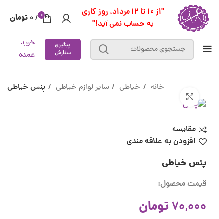
"از 10 تا 12 مرداد، روز کاری
0
تومان
0
/
به حساب نمی آید!"
خرید
پیگیری
سفارش
عمده
خانه
خیاطی
سایر لوازم خیاطی
پنس خیاطی
بزرگنمایی تصویر
مقایسه
افزودن به علاقه مندی
پنس خیاطی
قیمت محصول:
تومان
70,000