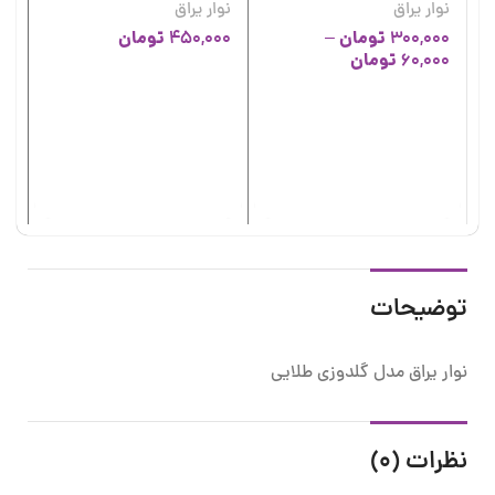
نوار یراق
نوار یراق
تومان
تومان
450,000
–
300,000
تومان
60,000
نو
نو
00
توضیحات
نوار یراق مدل گلدوزی طلایی
نظرات (0)