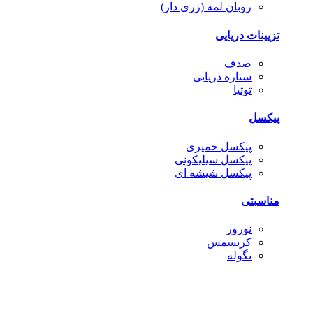
روبان لمه (زری دار)
تزیینات دریایی
صدف
ستاره دریایی
توتیا
پیکسل
پیکسل خمیری
پیکسل سیلیکونی
پیکسل شیشه ای
مناسبتی
نوروز
کریسمس
نگوله