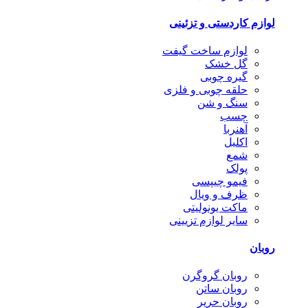
لوازم کاردستی و تزئینی
لوازم ساخت گیفت
گل خشک
گیره چوبی
حلقه چوبی و فلزی
سنگ و شن
چسب
آهنربا
اکلیل
شمع
پولک
فیمو چیپسی
ظرف و ویال
ماکت یونولیتی
سایر لوازم تزیینی
روبان
روبان گروگرن
روبان ساتن
روبان حریر