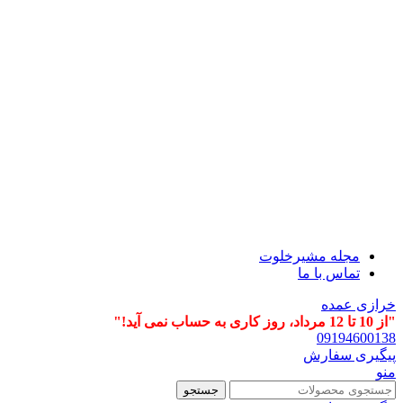
مجله مشیرخلوت
تماس با ما
خرازی عمده
"از 10 تا 12 مرداد، روز کاری به حساب نمی آید!"
09194600138
پیگیری سفارش
منو
جستجو