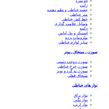
اتو سرد
ژانت
جعبه خیاطی و نظم دهنده
متر خیاطی
خط کش خیاطی
وسایل علامت گذاری
دکمه
استیکر و پنل لباس
ملزومات پرده
سایر لوازم خیاطی
سوزن ، سنجاق ، پونز
سوزن دوخت دستی
سوزن چرخ خیاطی
سوزن ته گرد و پونز
سنجاق قفلی
نوار های خیاطی
نوار یراق
نوار نگین
نوار اریب