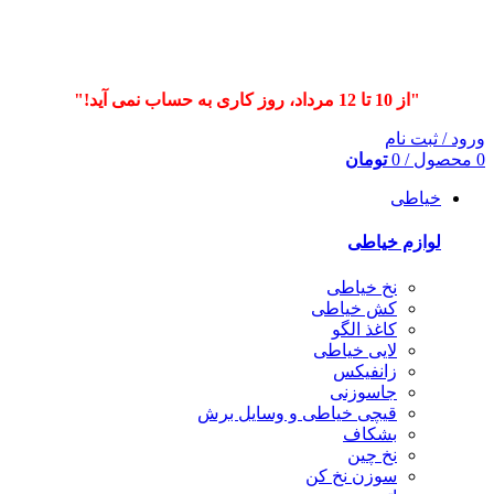
"از 10 تا 12 مرداد، روز کاری به حساب نمی آید!"
ورود / ثبت نام
0
محصول
/
0
تومان
خیاطی
لوازم خیاطی
نخ خیاطی
کش خیاطی
کاغذ الگو
لایی خیاطی
زانفیکس
جاسوزنی
قیچی خیاطی و وسایل برش
بشکاف
نخ چین
سوزن نخ کن