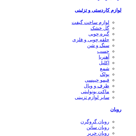
لوازم کاردستی و تزئینی
لوازم ساخت گیفت
گل خشک
گیره چوبی
حلقه چوبی و فلزی
سنگ و شن
چسب
آهنربا
اکلیل
شمع
پولک
فیمو چیپسی
ظرف و ویال
ماکت یونولیتی
سایر لوازم تزیینی
روبان
روبان گروگرن
روبان ساتن
روبان حریر