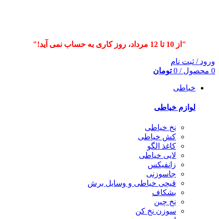
"از 10 تا 12 مرداد، روز کاری به حساب نمی آید!"
ورود / ثبت نام
0
محصول
/
0
تومان
خیاطی
لوازم خیاطی
نخ خیاطی
کش خیاطی
کاغذ الگو
لایی خیاطی
زانفیکس
جاسوزنی
قیچی خیاطی و وسایل برش
بشکاف
نخ چین
سوزن نخ کن