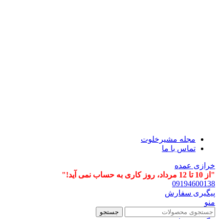
مجله مشیرخلوت
تماس با ما
خرازی عمده
"از 10 تا 12 مرداد، روز کاری به حساب نمی آید!"
09194600138
پیگیری سفارش
منو
جستجو