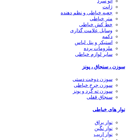
اتو سرد
ژانت
جعبه خیاطی و نظم دهنده
متر خیاطی
خط کش خیاطی
وسایل علامت گذاری
دکمه
استیکر و پنل لباس
ملزومات پرده
سایر لوازم خیاطی
سوزن ، سنجاق ، پونز
سوزن دوخت دستی
سوزن چرخ خیاطی
سوزن ته گرد و پونز
سنجاق قفلی
نوار های خیاطی
نوار یراق
نوار نگین
نوار اریب