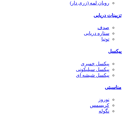
روبان لمه (زری دار)
تزیینات دریایی
صدف
ستاره دریایی
توتیا
پیکسل
پیکسل خمیری
پیکسل سیلیکونی
پیکسل شیشه ای
مناسبتی
نوروز
کریسمس
نگوله