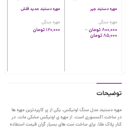
مهره دستبند جیر
مهره دستبند حدید فلش
مهره سنگی
مهره سنگی
تومان
تومان
120,000
–
800,000
تومان
85,000
مه
مه
00
00
توضیحات
مهره دستبند مدل سنگ اونیکس، یکی از پر کاربردترین مهره ها
در ساخت اکسسوری است. از مهره ی اونیکس مشکی مات، در
کنار پلاک طلا، برای ساخت ست های بسیار گران قیمت استفاده