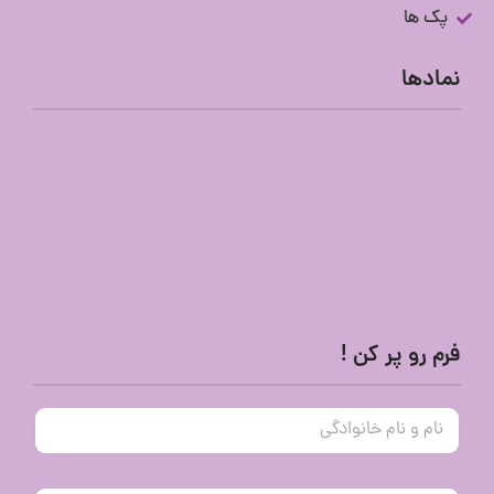
پک ها
نمادها
فرم رو پر کن !
ن
ا
م
و