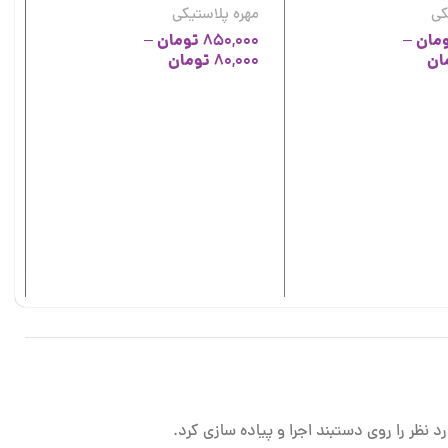
کی
مهره پلاستیکی
مان
تومان
–
850,000
–
ان
تومان
80,000
م
م
ل
0
0
د نظر را روی دستبند اجرا و پیاده سازی کرد.