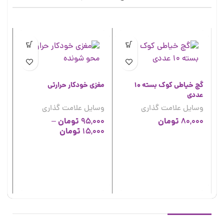
گچ خیاطی کوک بسته 10
مغزی خودکار حرارتی
عددی
وسایل علامت گذاری
وسایل علامت گذاری
تومان
تومان
–
95,000
80,000
تومان
15,000
کا
پی
وس
00
00