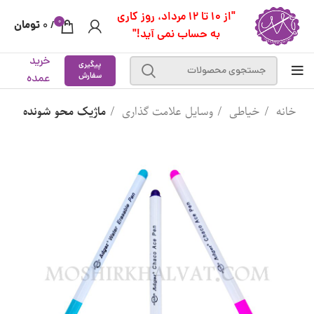
"از 10 تا 12 مرداد، روز کاری
0
تومان
0
/
به حساب نمی آید!"
خرید
پیگیری
سفارش
عمده
خانه
خیاطی
وسایل علامت گذاری
ماژیک محو شونده