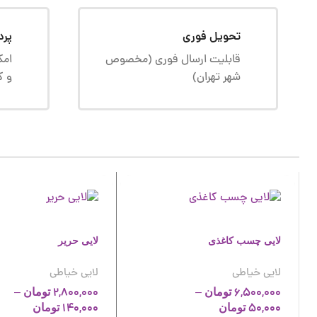
تحویل فوری
پرد
قابلیت ارسال فوری (مخصوص
امک
شهر تهران)
و ک
لایی چسب کاغذی
لایی حریر
لایی خیاطی
لایی خیاطی
–
2,800,000
–
6,500,000
تومان
تومان
140,000
50,000
تومان
تومان