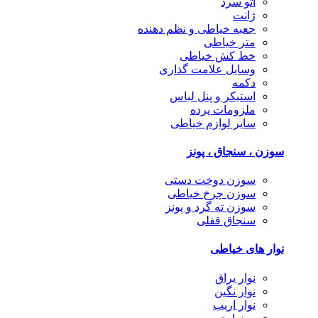
اتو سرد
ژانت
جعبه خیاطی و نظم دهنده
متر خیاطی
خط کش خیاطی
وسایل علامت گذاری
دکمه
استیکر و پنل لباس
ملزومات پرده
سایر لوازم خیاطی
سوزن ، سنجاق ، پونز
سوزن دوخت دستی
سوزن چرخ خیاطی
سوزن ته گرد و پونز
سنجاق قفلی
نوار های خیاطی
نوار یراق
نوار نگین
نوار اریب