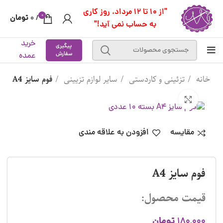
"از 10 تا 12 مرداد، روز کاری
0
تومان
0
/
به حساب نمی آید!"
خرید
پیگیری
سفارش
عمده
خانه
تزئینی و کاردستی
سایر لوازم تزیینی
فوم سایز A4
بزرگنمایی تصویر
مقایسه
افزودن به علاقه مندی
فوم سایز A4
قیمت محصول:
تومان
180,000