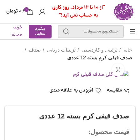
"از 10 تا 12 مرداد، روز کاری
0
تومان
0
/
به حساب نمی آید!"
خرید
پیگیری
سفارش
عمده
خانه
تزئینی و کاردستی
تزیینات دریایی
صدف
صدف قیفی کرم بسته 12 عددی
بزرگنمایی تصویر
مقایسه
افزودن به علاقه مندی
صدف قیفی کرم بسته 12 عددی
قیمت محصول: