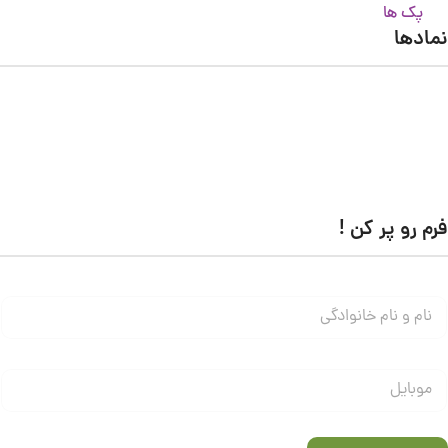
پک ها
نمادها
فرم رو پر کن !
ن
ا
م
و
م
ن
و
ا
ب
م
ا
خ