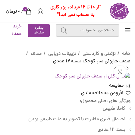
"از 10 تا 12 مرداد، روز کاری
0
/
0
تومان
به حساب نمی آید!"
خرید
پیگیری
سفارش
عمده
خانه
تزئینی و کاردستی
تزیینات دریایی
صدف
صدف حلزونی سبز کوچک بسته 12 عددی
بزرگنمایی تصویر
مقایسه
افزودن به علاقه مندی
ویژگی های اصلی محصول:
کاملا طبیعی
احتمال قدری مغایرت با تصویر به علت طبیعی بودن
بسته 12 عددی