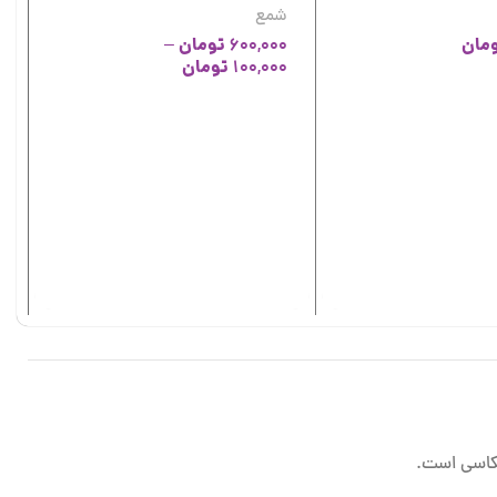
شمع
مان
تومان
–
600,000
تومان
100,000
ش
ش
0