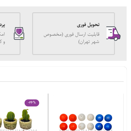
تحویل فوری
پرد
قابلیت ارسال فوری (مخصوص
امک
شهر تهران)
و ک
-26%