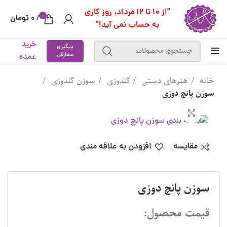
"از 10 تا 12 مرداد، روز کاری
0
تومان
0
/
به حساب نمی آید!"
خرید
پیگیری
سفارش
عمده
خانه
هنرهای دستی
گلدوزی
سوزن گلدوزی
سوزن پانچ دوزی
بزرگنمایی تصویر
مقایسه
افزودن به علاقه مندی
سوزن پانچ دوزی
قیمت محصول: