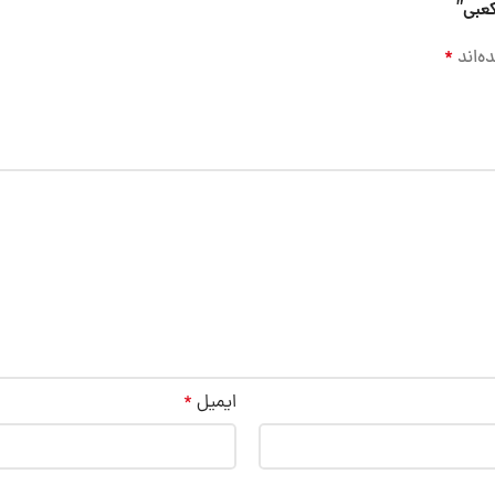
کعبی”
ه‌اند
*
ایمیل
*