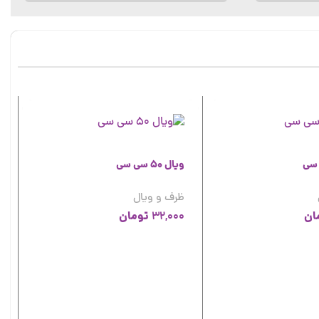
ویال 50 سی سی
ظرف و ویال
ان
تومان
32,000
ج