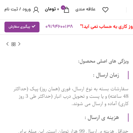
0
تومان
علاقه مندی
0
ورود / ثبت نام
09194600138
پیگیری سفارش
ویژگی های اصلی محصول:
زمان ارسال :
سفارشات بسته به نوع ارسال، فوری (همان روز) پیک (حداکثر
48 ساعته) و یا پست و تحویل درب انبار (حداکثر طی 3 روز
کاری) آماده و ارسال می شوند.
هزینه ی ارسال :
حداقل هزینه ی ارسال 99 هزار تومان است. این مبلغ برای