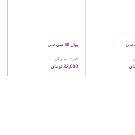
ویال 50 سی سی
ج
ل
ظرف و ویال
ظ
ان
32,000
تومان
0