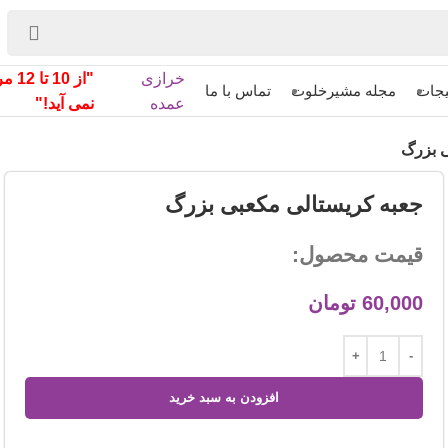
خرازی
"از 
یجات
مجله مشیرخلوت
تماس با ما
عمده
نمی آید!"
ی بزرگ
جعبه کریستالی مکعبی بزرگ
قیمت محصول:
60,000
تومان
افزودن به سبد خرید