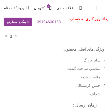
0
علاقه مندی
0
تومان
ورود / ثبت نام
10 تا 12 مرداد، روز کاری به حساب
09194600138
پیگیری سفارش
ویژگی های اصلی محصول:
سایز بزرگ
مناسب ساخت گبفت
مناسب هدیه
جنس کریستالی
شفاف
زمان ارسال :