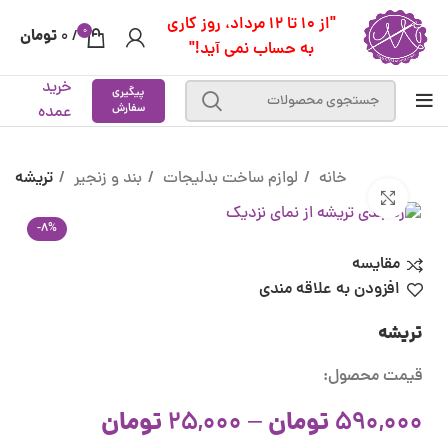
"از 10 تا 12 مرداد، روز کاری
0
تومان
0
/
به حساب نمی آید!"
خرید
پیگیری
سفارش
عمده
خانه
لوازم ساخت بدلیجات
بند و زنجیر
تریشه
بزرگنمایی تصویر
-8%
مقایسه
افزودن به علاقه مندی
تریشه
قیمت محصول:
تومان
تومان
25,000
–
590,000