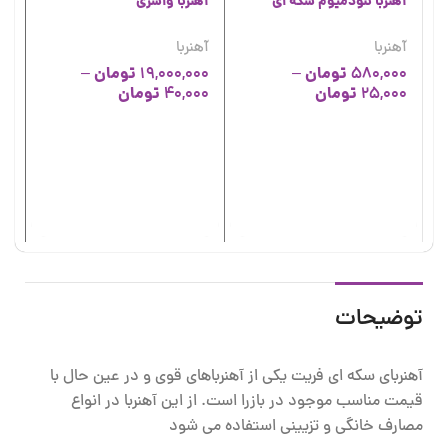
آهنربا نئودمیوم سکه ای
آهنربا واشری
آهنربا
آهنربا
تومان
تومان
–
19,000,000
–
580,000
تومان
تومان
40,000
25,000
آه
آه
00
00
توضیحات
آهنربای سکه ای فریت یکی از آهنرباهای قوی و در عین حال با
قیمت مناسب موجود در بازرا است. از این آهنربا در انواع
مصارف خانگی و تزیینی استفاده می شود