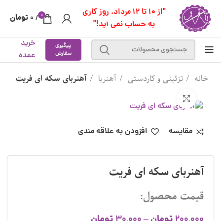
"از 10 تا 12 مرداد، روز کاری
0
تومان
0
/
به حساب نمی آید!"
خرید
پیگیری
سفارش
عمده
خانه
تزئینی و کاردستی
آهنربا
آهنربای سکه ای فریت
بزرگنمایی تصویر
مقایسه
افزودن به علاقه مندی
آهنربای سکه ای فریت
قیمت محصول:
تومان
تومان
30,000
–
200,000