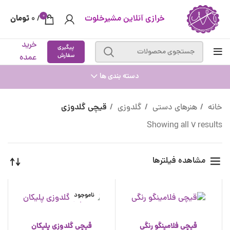
0
خرازی آنلاین مشیرخلوت
تومان
0
/
خرید
پیگیری
سفارش
عمده
دسته بندی ها
خانه
هنرهای دستی
گلدوزی
قیچی گلدوزی
Showing all 7 results
مشاهده فیلترها
ناموجود
قیچی فلامینگو رنگی
قیچی گلدوزی پلیکان