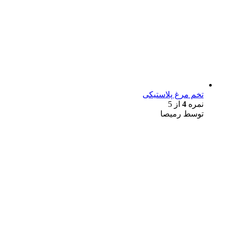
تخم مرغ پلاستیکی
نمره
4
از 5
توسط رمیصا