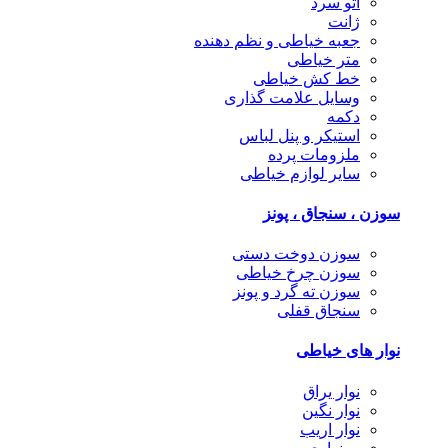
اتو سرد
ژانت
جعبه خیاطی و نظم دهنده
متر خیاطی
خط کش خیاطی
وسایل علامت گذاری
دکمه
استیکر و پنل لباس
ملزومات پرده
سایر لوازم خیاطی
سوزن ، سنجاق ، پونز
سوزن دوخت دستی
سوزن چرخ خیاطی
سوزن ته گرد و پونز
سنجاق قفلی
نوار های خیاطی
نوار یراق
نوار نگین
نوار اریب