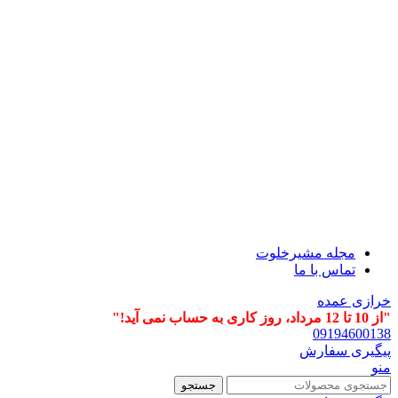
مجله مشیرخلوت
تماس با ما
خرازی عمده
"از 10 تا 12 مرداد، روز کاری به حساب نمی آید!"
09194600138
پیگیری سفارش
منو
جستجو