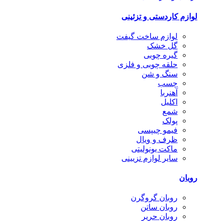
لوازم کاردستی و تزئینی
لوازم ساخت گیفت
گل خشک
گیره چوبی
حلقه چوبی و فلزی
سنگ و شن
چسب
آهنربا
اکلیل
شمع
پولک
فیمو چیپسی
ظرف و ویال
ماکت یونولیتی
سایر لوازم تزیینی
روبان
روبان گروگرن
روبان ساتن
روبان حریر