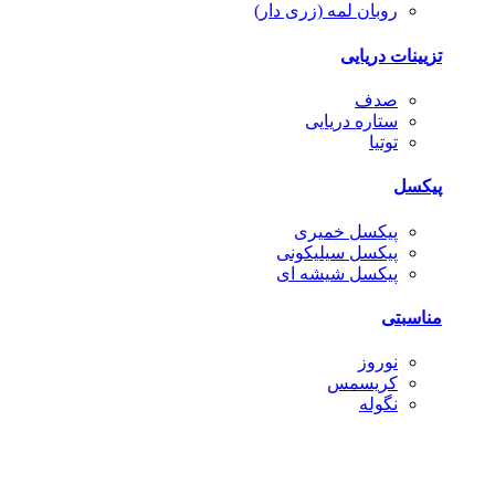
روبان لمه (زری دار)
تزیینات دریایی
صدف
ستاره دریایی
توتیا
پیکسل
پیکسل خمیری
پیکسل سیلیکونی
پیکسل شیشه ای
مناسبتی
نوروز
کریسمس
نگوله