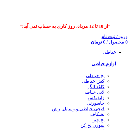
"از 10 تا 12 مرداد، روز کاری به حساب نمی آید!"
ورود / ثبت نام
0
محصول
/
0
تومان
خیاطی
لوازم خیاطی
نخ خیاطی
کش خیاطی
کاغذ الگو
لایی خیاطی
زانفیکس
جاسوزنی
قیچی خیاطی و وسایل برش
بشکاف
نخ چین
سوزن نخ کن