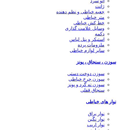
اتو سرد
ژانت
جعبه خیاطی و نظم دهنده
متر خیاطی
خط کش خیاطی
وسایل علامت گذاری
دکمه
استیکر و پنل لباس
ملزومات پرده
سایر لوازم خیاطی
سوزن ، سنجاق ، پونز
سوزن دوخت دستی
سوزن چرخ خیاطی
سوزن ته گرد و پونز
سنجاق قفلی
نوار های خیاطی
نوار یراق
نوار نگین
نوار اریب