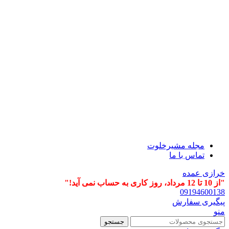
مجله مشیرخلوت
تماس با ما
خرازی عمده
"از 10 تا 12 مرداد، روز کاری به حساب نمی آید!"
09194600138
پیگیری سفارش
منو
جستجو