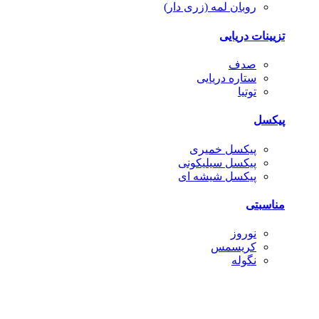
روبان لمه (زری دار)
تزیینات دریایی
صدف
ستاره دریایی
توتیا
پیکسل
پیکسل خمیری
پیکسل سیلیکونی
پیکسل شیشه ای
مناسبتی
نوروز
کریسمس
نگوله