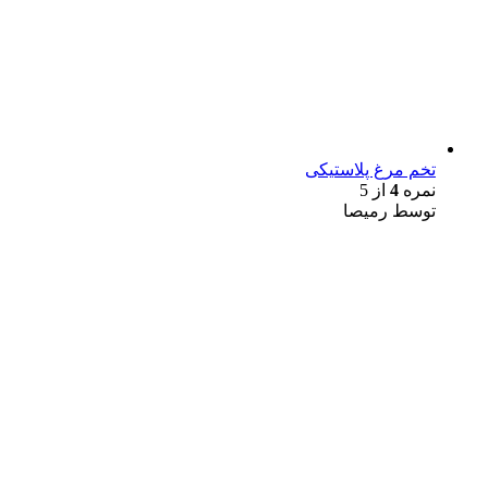
تخم مرغ پلاستیکی
نمره
4
از 5
توسط رمیصا