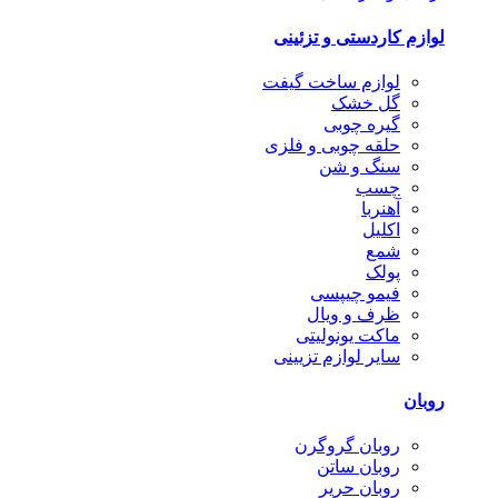
لوازم کاردستی و تزئینی
لوازم ساخت گیفت
گل خشک
گیره چوبی
حلقه چوبی و فلزی
سنگ و شن
چسب
آهنربا
اکلیل
شمع
پولک
فیمو چیپسی
ظرف و ویال
ماکت یونولیتی
سایر لوازم تزیینی
روبان
روبان گروگرن
روبان ساتن
روبان حریر