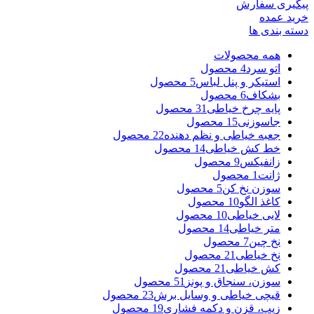
پیگیری سفارش
خرید عمده
دسته بندی ها
همه
محصولات
اتو سرد
4 محصول
استیکر و پنل لباس
5 محصول
بشکاف
6 محصول
پایه چرخ خیاطی
31 محصول
جاسوزنی
15 محصول
جعبه خیاطی و نظم دهنده
22 محصول
خط کش خیاطی
14 محصول
زانفیکس
9 محصول
ژانت
1 محصول
سوزن نخ کن
5 محصول
کاغذ الگو
10 محصول
لایی خیاطی
10 محصول
متر خیاطی
14 محصول
نخ چین
7 محصول
نخ خیاطی
21 محصول
کش خیاطی
21 محصول
سوزن، سنجاق و پونز
51 محصول
قیچی خیاطی و وسایل برش
23 محصول
زیپ، قزن و دکمه فشاری
19 محصول