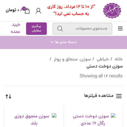
"از 10 تا 12 مرداد، روز کاری
0
تومان
0
/
به حساب نمی آید!"
خرید
پیگیری
سفارش
عمده
دسته بندی ها
خانه
خیاطی
سوزن، سنجاق و پونز
سوزن دوخت دستی
Showing all 12 results
مشاهده فیلترها