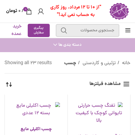
"از 10 تا 12 مرداد، روز کاری
0
تومان
0
/
به حساب نمی آید!"
خرید
پیگیری
سفارش
عمده
دسته بندی ها
خانه
تزئینی و کاردستی
چسب
Showing all 23 results
مشاهده فیلترها
چسب اکلیلی مایع