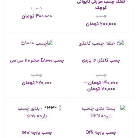
تفنگ چسب حرارتی تایوانی
کوچک
چسب
چسب
تومان
400,000
تومان
600,000
چسب کاغذی 16 یاردی
چسب E8000 حجم 110 سی سی
چسب
چسب
تومان
تومان
220,000
–
140,000
تومان
70,000
ناموجود
چسب پارچه DfN
چسب پارچه sew