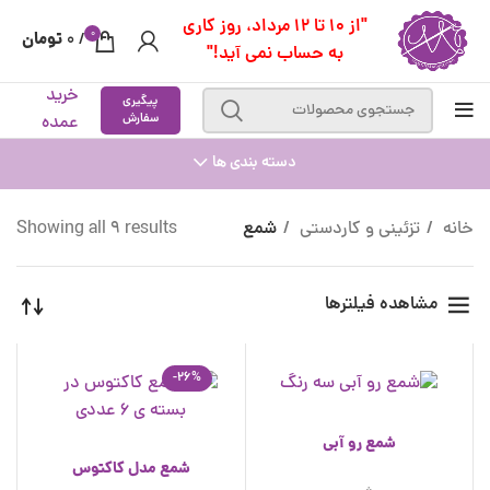
"از 10 تا 12 مرداد، روز کاری
0
تومان
0
/
به حساب نمی آید!"
خرید
پیگیری
سفارش
عمده
دسته بندی ها
خانه
تزئینی و کاردستی
شمع
Showing all 9 results
مشاهده فیلترها
-26%
شمع رو آبی
شمع مدل کاکتوس